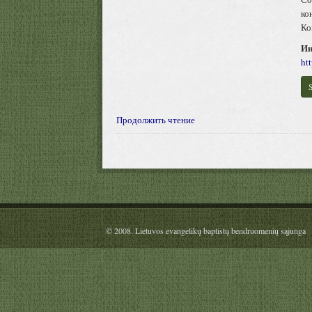
ко
Ко
Ин
ht
S
Продолжить чтение
© 2008. Lietuvos evangelikų baptistų bendruomenių sąjunga