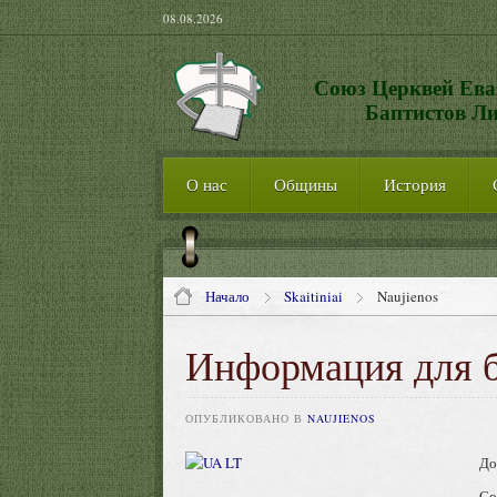
08.08.2026
Союз Церквей Ева
Баптистов Л
О нас
Общины
История
Начало
Skaitiniai
Naujienos
Информация для б
ОПУБЛИКОВАНО В
NAUJIENOS
До
Со