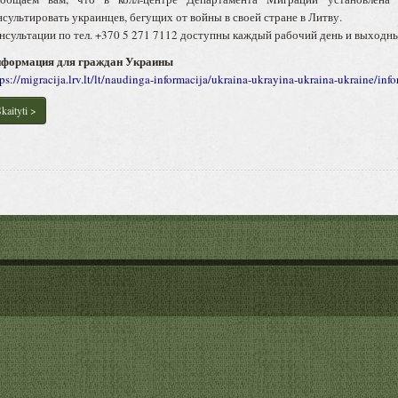
нсультировать украинцев, бегущих от войны в своей стране в Литву.
нсультации по тел. +370 5 271 7112 доступны каждый рабочий день и выходные
формация для граждан Украины
tps://migracija.lrv.lt/lt/naudinga-informacija/ukraina-ukrayina-ukraina-ukraine/inf
kaityti >