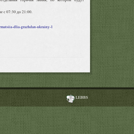
 с 07:30 до 21:00.
ormatsiia-dlia-grazhdan-ukrainy-1
LEBBS