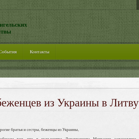
нгельских
итвы
События
Контакты
еженцев из Украины в Литву
рогие братья и сестры, беженцы из Украины,
общаем вам, что в колл-центре Департамента Mиграции установлена 