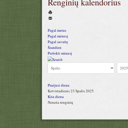
Renginių kalendorius
Pagal metus
Pagal mėnesį
Pagal savaitę
Šiandien
Peršokti mėnesį
Praėjusi diena
Ketvirtadienis 23 Spalis 2025
Kita diena
Nerasta renginių