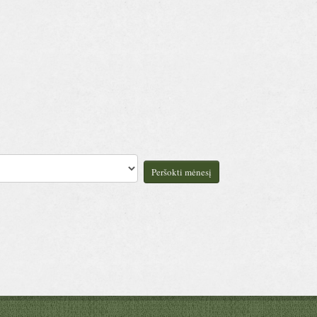
Peršokti mėnesį