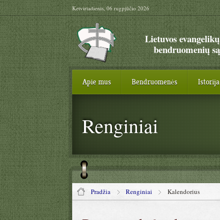
Ketvirtadienis, 06 rugpjūčio 2026
Lietuvos evangelikų
bendruomenių są
Apie mus
Bendruomenės
Istorija
Renginiai
Pradžia
Renginiai
Kalendorius