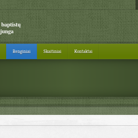
 baptistų
junga
Renginiai
Skaitiniai
Kontaktai