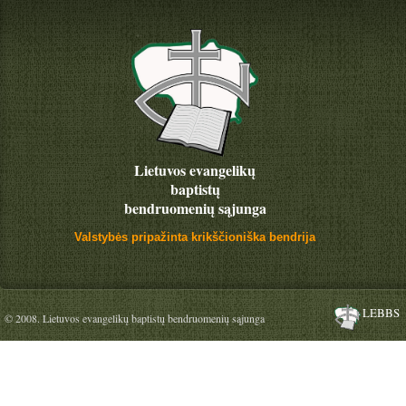
Lietuvos evangelikų
baptistų
bendruomenių sąjunga
Valstybės pripažinta krikščioniška bendrija
LEBBS
© 2008. Lietuvos evangelikų baptistų bendruomenių sąjunga