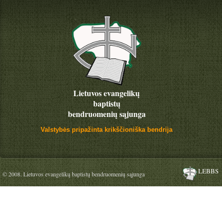
Lietuvos evangelikų
baptistų
bendruomenių sąjunga
Valstybės pripažinta krikščioniška bendrija
LEBBS
© 2008. Lietuvos evangelikų baptistų bendruomenių sąjunga