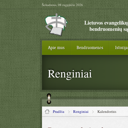
Šeštadienis, 08 rugpjūčio 2026
Lietuvos evangelikų
bendruomenių są
Apie mus
Bendruomenės
Istorija
Renginiai
Pradžia
Renginiai
Kalendorius