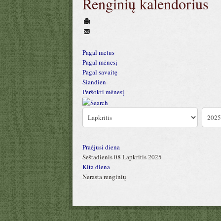
Renginių kalendorius
Pagal metus
Pagal mėnesį
Pagal savaitę
Šiandien
Peršokti mėnesį
Praėjusi diena
Šeštadienis 08 Lapkritis 2025
Kita diena
Nerasta renginių