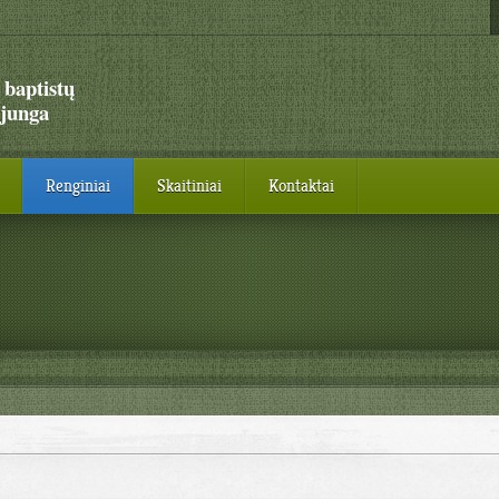
 baptistų
junga
Renginiai
Skaitiniai
Kontaktai