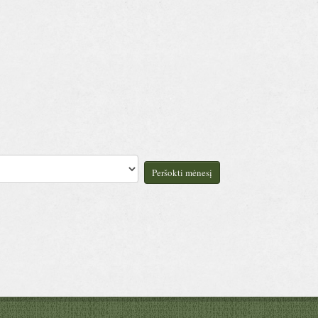
Peršokti mėnesį