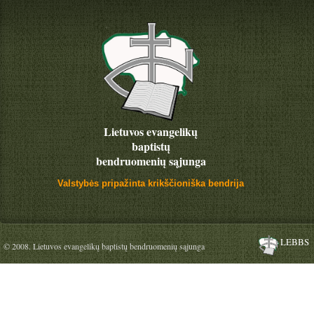
Lietuvos evangelikų
baptistų
bendruomenių sąjunga
Valstybės pripažinta krikščioniška bendrija
LEBBS
© 2008. Lietuvos evangelikų baptistų bendruomenių sąjunga