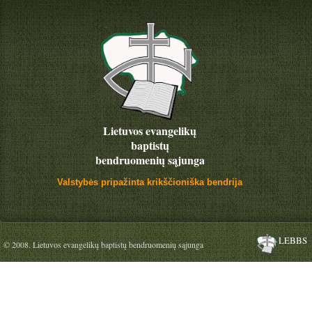
Lietuvos evangelikų
baptistų
bendruomenių sąjunga
Valstybės pripažinta krikščioniška bendrija
LEBBS
© 2008. Lietuvos evangelikų baptistų bendruomenių sąjunga