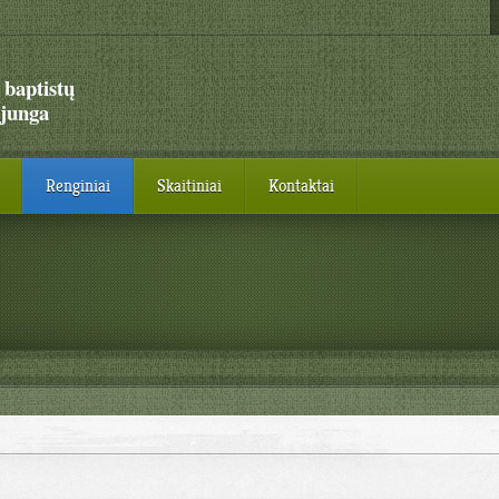
 baptistų
junga
Renginiai
Skaitiniai
Kontaktai