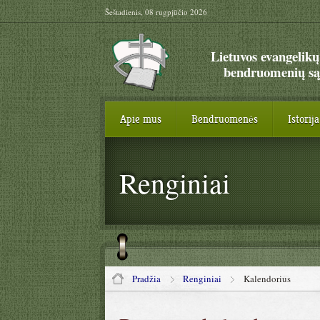
Šeštadienis, 08 rugpjūčio 2026
Lietuvos evangelikų
bendruomenių są
Apie mus
Bendruomenės
Istorija
Renginiai
Pradžia
Renginiai
Kalendorius