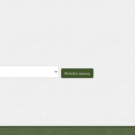
Peršokti mėnesį