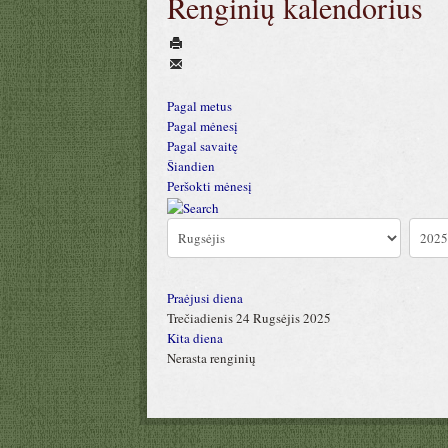
Renginių kalendorius
Pagal metus
Pagal mėnesį
Pagal savaitę
Šiandien
Peršokti mėnesį
Praėjusi diena
Trečiadienis 24 Rugsėjis 2025
Kita diena
Nerasta renginių