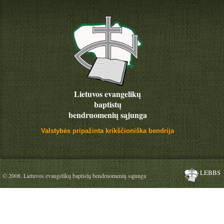
Lietuvos evangelikų
baptistų
bendruomenių sąjunga
Valstybės pripažinta krikščioniška bendrija
LEBBS
© 2008. Lietuvos evangelikų baptistų bendruomenių sąjunga