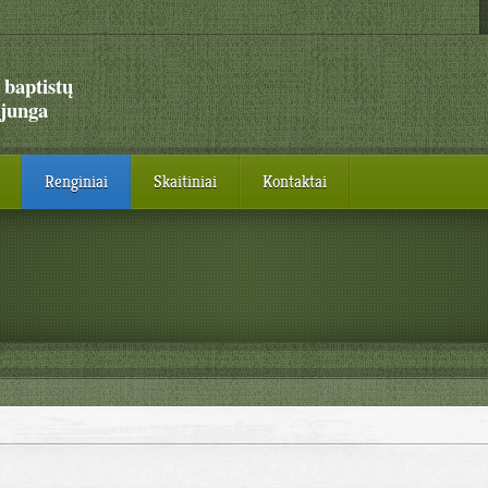
 baptistų
junga
Renginiai
Skaitiniai
Kontaktai