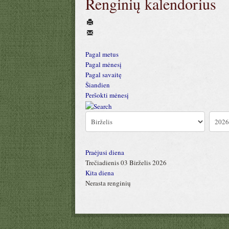
Renginių kalendorius
Pagal metus
Pagal mėnesį
Pagal savaitę
Šiandien
Peršokti mėnesį
Praėjusi diena
Trečiadienis 03 Birželis 2026
Kita diena
Nerasta renginių