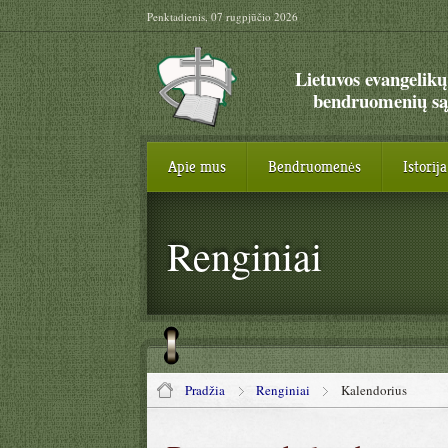
Penktadienis, 07 rugpjūčio 2026
Lietuvos evangelikų
bendruomenių są
Apie mus
Bendruomenės
Istorija
Renginiai
Pradžia
Renginiai
Kalendorius