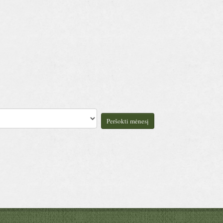
Peršokti mėnesį