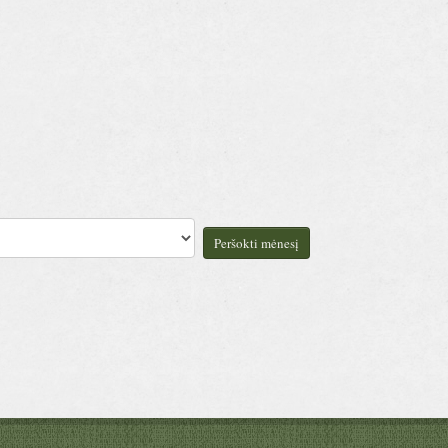
Peršokti mėnesį