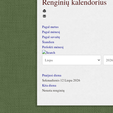
Renginių kalendorius
Pagal metus
Pagal mėnesį
Pagal savaitę
Šiandien
Peršokti mėnesį
Praėjusi diena
Sekmadienis 12 Liepa 2026
Kita diena
Nerasta renginių