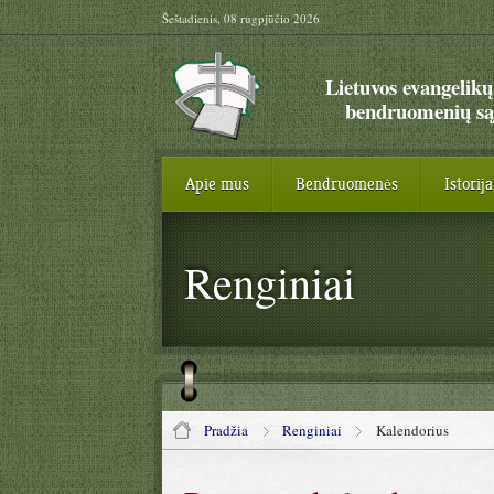
Šeštadienis, 08 rugpjūčio 2026
Lietuvos evangelikų
bendruomenių są
Apie mus
Bendruomenės
Istorija
Renginiai
Pradžia
Renginiai
Kalendorius