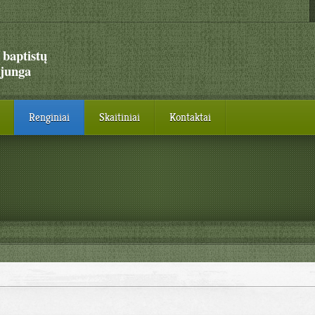
 baptistų
junga
Renginiai
Skaitiniai
Kontaktai