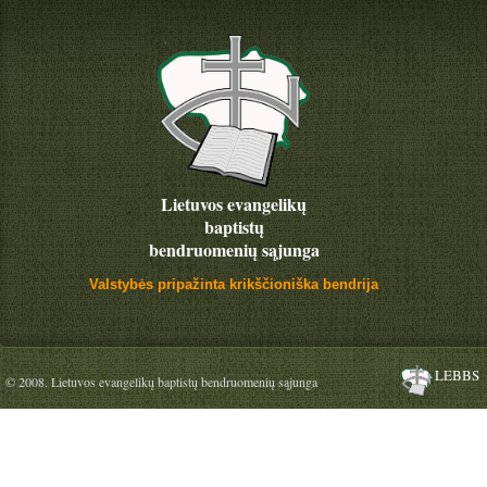
Lietuvos evangelikų
baptistų
bendruomenių sąjunga
Valstybės pripažinta krikščioniška bendrija
LEBBS
© 2008. Lietuvos evangelikų baptistų bendruomenių sąjunga