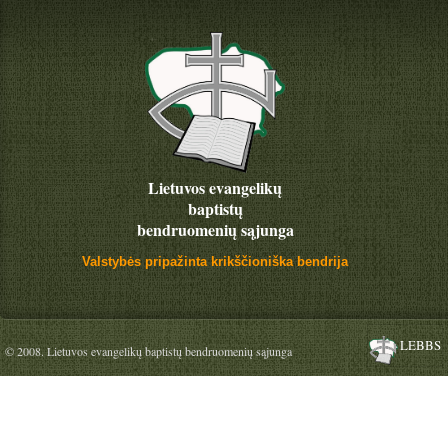
Lietuvos evangelikų
baptistų
bendruomenių sąjunga
Valstybės pripažinta krikščioniška bendrija
LEBBS
© 2008. Lietuvos evangelikų baptistų bendruomenių sąjunga