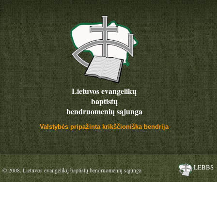
Lietuvos evangelikų
baptistų
bendruomenių sąjunga
Valstybės pripažinta krikščioniška bendrija
LEBBS
© 2008. Lietuvos evangelikų baptistų bendruomenių sąjunga