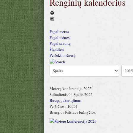
Renginių kalendorius
Pagal metus
Pagal mėnesį
Pagal savaitę
Šiandien
Peršokti mėnesį
Moterų konferencija 2025
Šeštadienis 04 Spalis 2025
Buvęs pakartojimas
Peržiūros
: 10551
Brangios Kristaus bažnyčios,