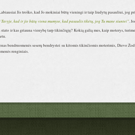
Labiausiai Jis troško, kad Jo mokiniai būtų vieningi ir taip liudytų pasauliui, jog p
š Tavyje, kad ir jie būtų viena mumyse, kad pasaulis tikėtų, jog Tu mane siuntei”
. J
 stato ir kas griauna vienybę tarp tikinčiųjų? Kokią galią mes, kaip moterys, turime
etu.
enas bendruomenės seserų bendrystei su kitomis tikinčiomis moterimis, Dievo Žod
omenės renginiais.