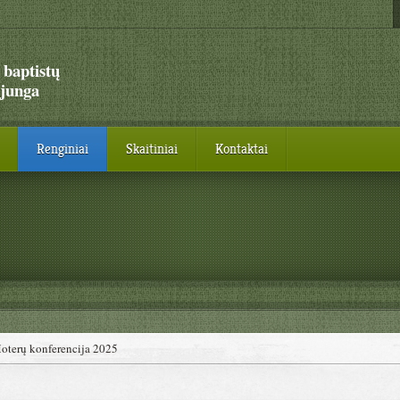
 baptistų
junga
Renginiai
Skaitiniai
Kontaktai
oterų konferencija 2025