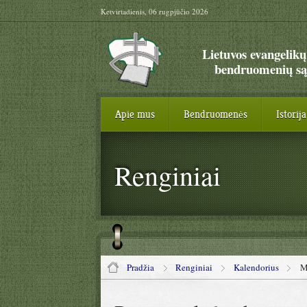
Ketvirtadienis, 06 rugpjūčio 2026
Lietuvos evangelikų
bendruomenių są
Apie mus
Bendruomenės
Istorija
Renginiai
Pradžia
Renginiai
Kalendorius
M