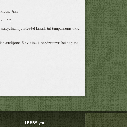
riklauso Jam:
ono 17:21
 statydinant ją ir kodėl kartais tai tampa mums tikru
žio studijoms, šlovinimui, bendravimui bei augimui
LEBBS yra