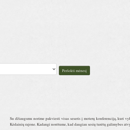
Peršokti mėnesį
Su džiaugsmu norime pakviesti visas seseris į moterų konferenciją, kuri v
Kėdainių rajone. Kadangi norėtume, kad daugiau sesių turėtų galimybes atvyk