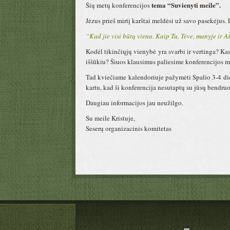
tema “Suvienyti meile”.
Šių metų konferencijos
Jėzus prieš mirtį karštai meldėsi už savo pasekėjus. 
“Kad jie visi būtų viena. Kaip Tu, Tėve, manyje ir A
Kodėl tikinčiųjų vienybė yra svarbi ir vertinga? Kas
iššūkiu? Šiuos klausimus paliesime konferencijos m
Tad kviečiame kalendoriuje pažymėti Spalio 3-4 di
kartu, kad ši konferencija nesutaptų su jūsų bendru
Daugiau informacijos jau neužilgo.
Su meile Kristuje,
Seserų organizacinis komitetas