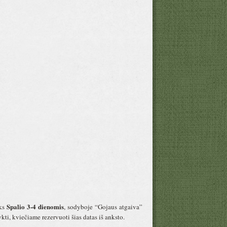
Spalio 3-4
dienomis
yks
, sodyboje “Gojaus atgaiva”
ti, kviečiame rezervuoti šias datas iš anksto.