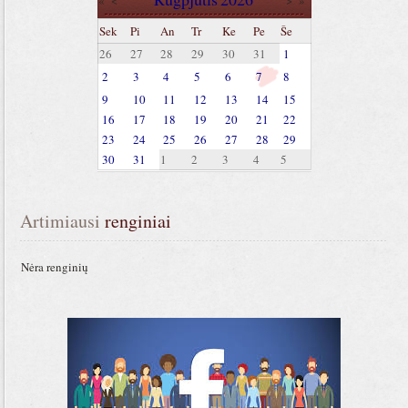
«
<
>
»
Sek
Pi
An
Tr
Ke
Pe
Še
26
27
28
29
30
31
1
2
3
4
5
6
7
8
9
10
11
12
13
14
15
16
17
18
19
20
21
22
23
24
25
26
27
28
29
30
31
1
2
3
4
5
Artimiausi
 renginiai
Nėra renginių