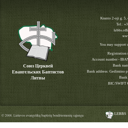
Kranto 2-oji g. 5
+3
Tel.:
lebbs.off
www
You may support u
Registratio
Account number - IBA
Союз Церквей
Bank nam
Евангельских Баптистов
Bank address: Gedimino pr
Литвы
Bank 
BIC/SWIFT 
LEBBS
© 2008. Lietuvos evangelikų baptistų bendruomenių sąjunga