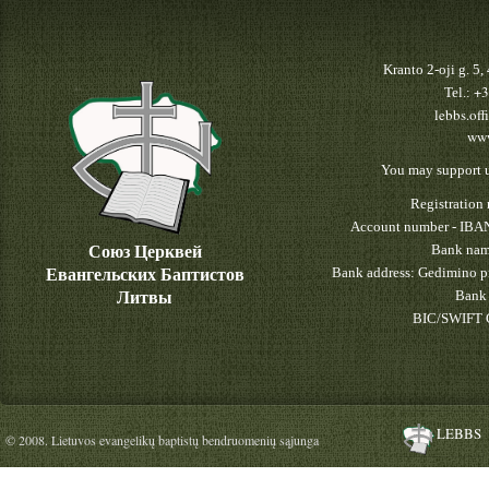
Kranto 2-oji g. 5
+3
Tel.:
lebbs.off
www
You may support u
Registratio
Account number - IBA
Союз Церквей
Bank nam
Евангельских Баптистов
Bank address: Gedimino pr
Литвы
Bank 
BIC/SWIFT 
LEBBS
© 2008. Lietuvos evangelikų baptistų bendruomenių sąjunga