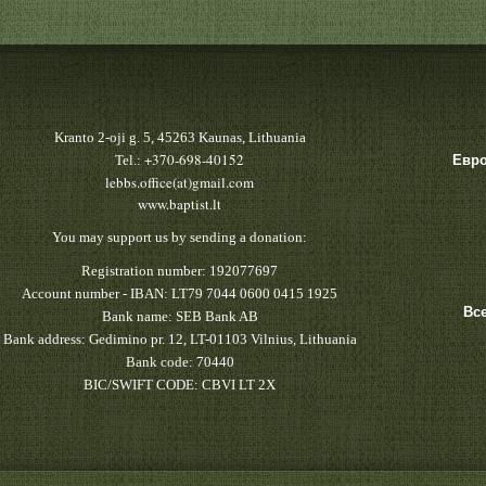
Kranto 2-oji g. 5, 45263 Kaunas, Lithuania
+370-698-40152
Tel.:
Евро
lebbs.office(at)gmail.com
www.baptist.lt
You may support us by sending a donation:
Registration number: 192077697
Account number - IBAN: LT79 7044 0600 0415 1925
Вс
Bank name: SEB Bank AB
Bank address: Gedimino pr. 12, LT-01103 Vilnius, Lithuania
Bank code: 70440
BIC/SWIFT CODE: CBVI LT 2X