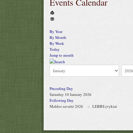
Events Calendar
By Year
By Month
By Week
Today
Jump to month
Preceding Day
Saturday 10 January 2026
Following Day
Maldos savaitė 2026
:: LEBBS įvykiai