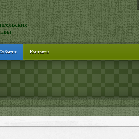
нгельских
итвы
События
Контакты