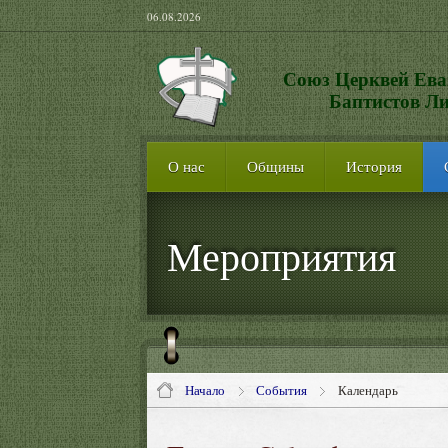
06.08.2026
Союз Церквей Ева
Баптистов Л
О нас
Общины
История
Мероприятия
Начало
События
Календарь