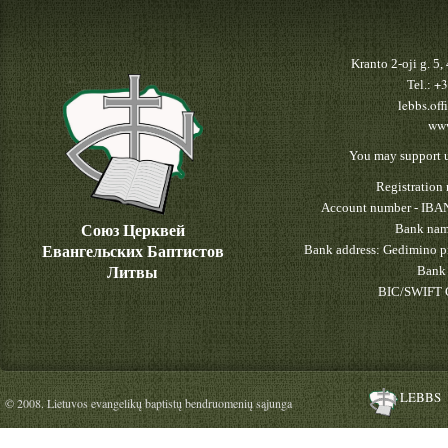
Kranto 2-oji g. 5
+3
Tel.:
lebbs.off
www
You may support u
Registratio
Account number - IBA
Союз Церквей
Bank nam
Евангельских Баптистов
Bank address: Gedimino pr
Литвы
Bank 
BIC/SWIFT 
LEBBS
© 2008. Lietuvos evangelikų baptistų bendruomenių sąjunga